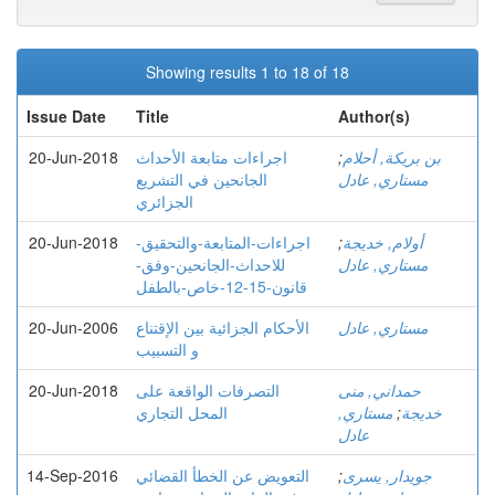
Showing results 1 to 18 of 18
Issue Date
Title
Author(s)
بن بريكة, أحلام
;
اجراءات متابعة الأحداث
20-Jun-2018
مستاري, عادل
الجانحين في التشريع
الجزائري
أولام, خديجة
;
اجراءات-المتابعة-والتحقيق-
20-Jun-2018
مستاري, عادل
للاحداث-الجانحين-وفق-
قانون-15-12-خاص-بالطفل
مستاري, عادل
الأحكام الجزائية بين الإقتناع
20-Jun-2006
و التسبيب
حمداني, منى
التصرفات الواقعة على
20-Jun-2018
خديجة
;
مستاري,
المحل التجاري
عادل
جويدار, يسرى
;
التعویض عن الخطأ القضائي
14-Sep-2016