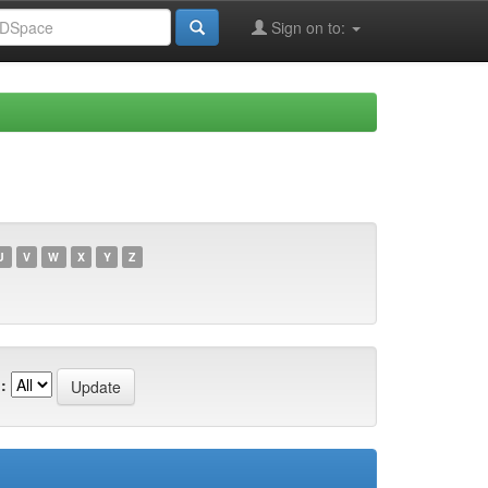
Sign on to:
U
V
W
X
Y
Z
: