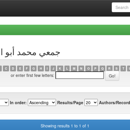
y Author جمعي محمد أبو القاسم
C
D
E
F
G
H
I
J
K
L
M
N
O
P
Q
R
S
T
or enter first few letters:
In order:
Results/Page
Authors/Record
Showing results 1 to 1 of 1