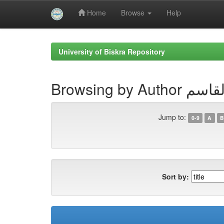
Home
Browse
Help
Skip
navigation
University of Biskra Repository
Browsing b
Jump to:
0-9
A
B
Sort by: