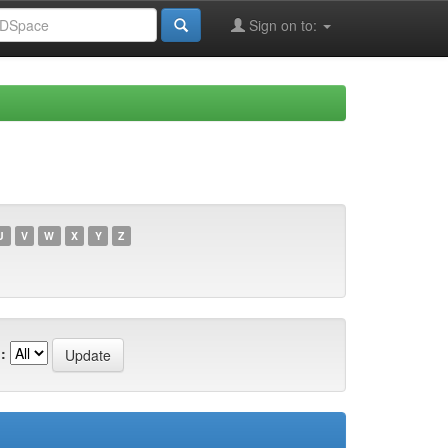
Sign on to:
U
V
W
X
Y
Z
: