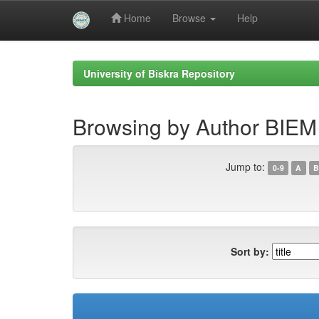
Home
Browse
Help
Skip
navigation
University of Biskra Repository
Browsing by Author BIEMI
Jump to:
0-9
A
B
Sort by: