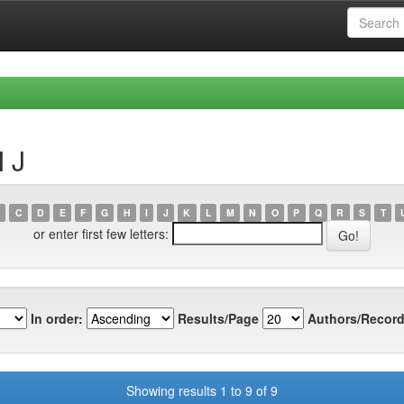
 J
C
D
E
F
G
H
I
J
K
L
M
N
O
P
Q
R
S
T
or enter first few letters:
In order:
Results/Page
Authors/Record
Showing results 1 to 9 of 9