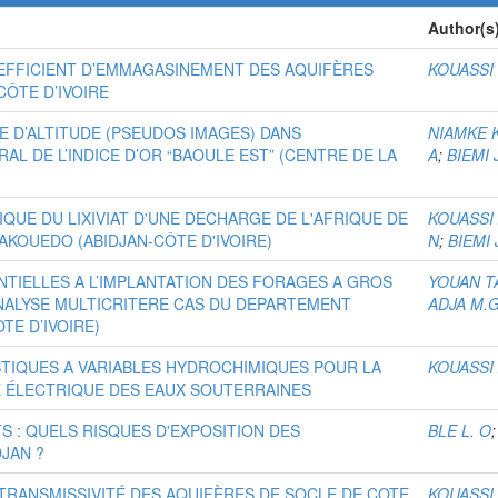
Author(s
EFFICIENT D’EMMAGASINEMENT DES AQUIFÈRES
KOUASSI 
CÔTE D’IVOIRE
 D’ALTITUDE (PSEUDOS IMAGES) DANS
NIAMKE 
AL DE L’INDICE D’OR “BAOULE EST” (CENTRE DE LA
A
;
BIEMI 
QUE DU LIXIVIAT D'UNE DECHARGE DE L'AFRIQUE DE
KOUASSI 
AKOUEDO (ABIDJAN-CÔTE D'IVOIRE)
N
;
BIEMI 
TIELLES A L’IMPLANTATION DES FORAGES A GROS
YOUAN T
ANALYSE MULTICRITERE CAS DU DEPARTEMENT
ADJA M.
TE D’IVOIRE)
TIQUES A VARIABLES HYDROCHIMIQUES POUR LA
KOUASSI
É ÉLECTRIQUE DES EAUX SOUTERRAINES
 : QUELS RISQUES D'EXPOSITION DES
BLE L. O
DJAN ?
TRANSMISSIVITÉ DES AQUIFÈRES DE SOCLE DE COTE
KOUASSI 