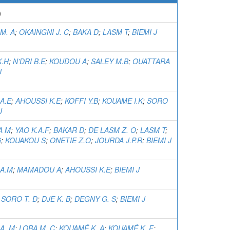
)
M. A
;
OKAINGNI J. C
;
BAKA D
;
LASM T
;
BIEMI J
K.H
;
N’DRI B.E
;
KOUDOU A
;
SALEY M.B
;
OUATTARA
J
A.E
;
AHOUSSI K.E
;
KOFFI Y.B
;
KOUAME I.K
;
SORO
J
A M
;
YAO K.A.F
;
BAKAR D
;
DE LASM Z. O
;
LASM T
;
G
;
KOUAKOU S
;
ONETIE Z.O
;
JOURDA J.P.R
;
BIEMI J
 A.M
;
MAMADOU A
;
AHOUSSI K.E
;
BIEMI J
;
SORO T. D
;
DJE K. B
;
DEGNY G. S
;
BIEMI J
A. M
;
LOBA M. C
;
KOUAMÉ K. A
;
KOUAMÉ K. F
;