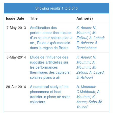
Showing results 1 to 5 of 5
Issue Date
Title
Author(s)
7-May-2013
Amélioration des
K. Aoues
;
N.
performances thermiques
Moummi
;
M.
d’un capteur solaire plan à
Zellouf
;
A. Labed
;
air , Etude expérimentale
E. Achouri
;
A.
dans la région de Biskra
Benchabane
8-May-2014
Etude de l’influence des
K. Aoues
;
N.
rugosités artificielles sur
Moummi
;
A.
les performances
Moummi
;
M.
thermiques des capteurs
Zellouf
;
A. Labed
;
solaires plans à air
E. Achouri
29-Apr-2014
A numerical study of the
N. Moummi
;
phenomena of heat
C.Mahboub
;
A.
transfer in plane air solar
Moummi
;
K.
collectors
Aoues
;
Sabri Ali
Youcef