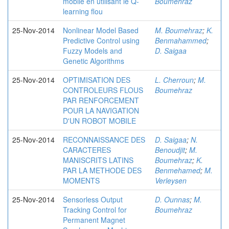
mobile en utilisant le Q-
Boumehraz
learning flou
25-Nov-2014
Nonlinear Model Based
M. Boumehraz
;
K.
Predictive Control using
Benmahammed
;
Fuzzy Models and
D. Saigaa
Genetic Algorithms
25-Nov-2014
OPTIMISATION DES
L. Cherroun
;
M.
CONTROLEURS FLOUS
Boumehraz
PAR RENFORCEMENT
POUR LA NAVIGATION
D'UN ROBOT MOBILE
25-Nov-2014
RECONNAISSANCE DES
D. Saigaa
;
N.
CARACTERES
Benoudjit
;
M.
MANISCRITS LATINS
Boumehraz
;
K.
PAR LA METHODE DES
Benmehamed
;
M.
MOMENTS
Verleysen
25-Nov-2014
Sensorless Output
D. Ounnas
;
M.
Tracking Control for
Boumehraz
Permanent Magnet