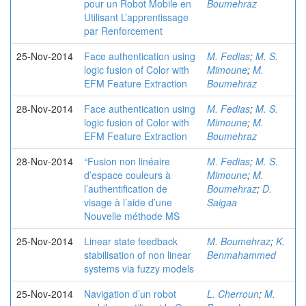
pour un Robot Mobile en
Boumehraz
Utilisant L’apprentissage
par Renforcement
25-Nov-2014
Face authentication using
M. Fedias
;
M. S.
logic fusion of Color with
Mimoune
;
M.
EFM Feature Extraction
Boumehraz
28-Nov-2014
Face authentication using
M. Fedias
;
M. S.
logic fusion of Color with
Mimoune
;
M.
EFM Feature Extraction
Boumehraz
28-Nov-2014
“Fusion non linéaire
M. Fedias
;
M. S.
d’espace couleurs à
Mimoune
;
M.
l’authentification de
Boumehraz
;
D.
visage à l’aide d’une
Saigaa
Nouvelle méthode MS
25-Nov-2014
Linear state feedback
M. Boumehraz
;
K.
stabilisation of non linear
Benmahammed
systems via fuzzy models
25-Nov-2014
Navigation d’un robot
L. Cherroun
;
M.