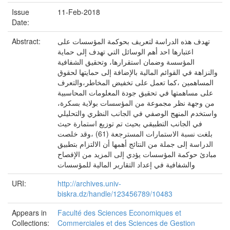
Issue
11-Feb-2018
Date:
تهدف هذه الدراسة لتعريف بحوكمة المؤسسات على
Abstract:
اعتبارها احد أهم الوسائل التي تهدف إلى حماية
المؤسسة وضمان استقرارها، وتحقيق الشفافية
والنزاهة في القوائم المالية بالإضافة إلى حمايتها لحقوق
المساهمين ،كما تعمل على تخفيض المخاطر،والتعرف
على مساهمتها في تحقيق جودة المعلومات المحاسبية
من وجهة نظر مجموعة من المؤسسات بولاية بسكرة،
واستخدم المنهج الوصفي في الجانب النظري والتحليلي
في الجانب التطبيقي بحيث تم توزيع استمارة حيث
بلغت نسبة الاستمارات المسترجعة (61) ،وقد خلصت
الدراسة إلى جملة من النتائج أهمها أن الالتزام بتطبيق
مبادئ حوكمة المؤسسات يؤدي إلى المزيد من الإفصاح
والشفافية في إعداد التقارير المالية للمؤسسات
URI:
http://archives.univ-
biskra.dz/handle/123456789/10483
Appears in
Faculté des Sciences Economiques et
Collections:
Commerciales et des Sciences de Gestion