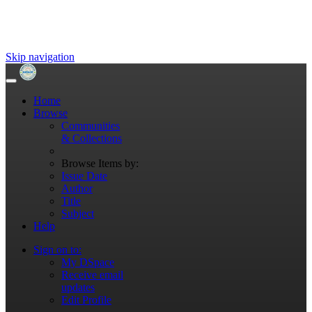
Skip navigation
Home
Browse
Communities
& Collections
Browse Items by:
Issue Date
Author
Title
Subject
Help
Sign on to:
My DSpace
Receive email
updates
Edit Profile