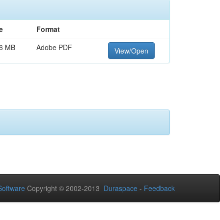
e
Format
16 MB
Adobe PDF
View/Open
oftware
Copyright © 2002-2013
Duraspace
-
Feedback