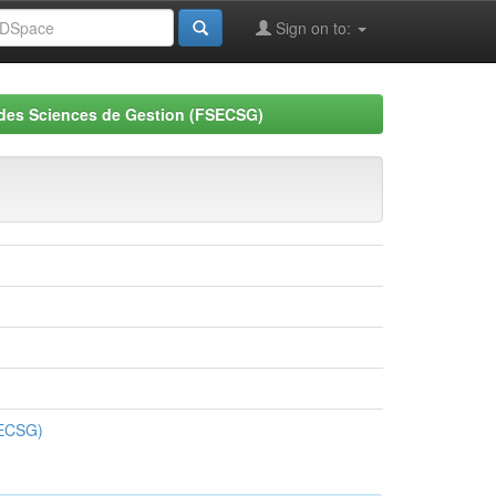
Sign on to:
 des Sciences de Gestion (FSECSG)
SECSG)