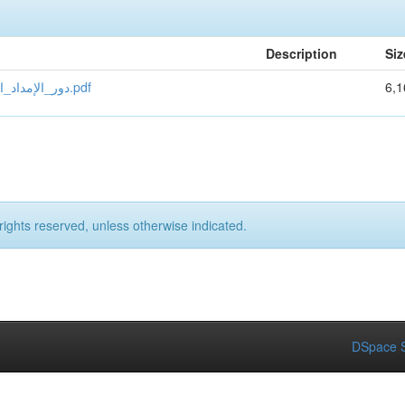
Description
Siz
دور_الإمداد_المتكامل_في_تحسين_الأداء_التجاري_للمؤسسة_التصديرية.pdf
6,
rights reserved, unless otherwise indicated.
DSpace S