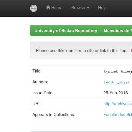
Home
Browse
Help
Skip
navigation
University of Biskra Repository
Mémoires de 
Please use this identifier to cite or link to this item:
Title:
مؤسسة التصديرية
Authors:
نموشي, عائشة
Issue Date:
25-Feb-2018
URI:
http://archive
Appears in Collections:
Faculté des S