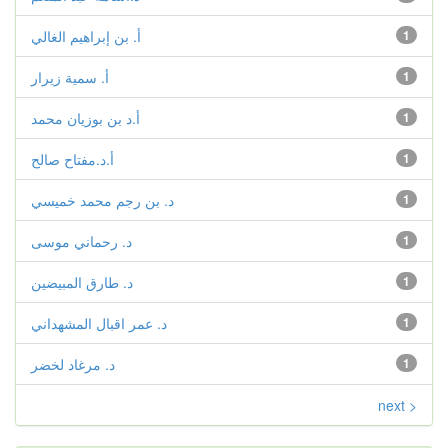
1
أ. بن إبراهيم الغالي
1
أ. سمية زيرار
1
أ.د بن بوزيان محمد
1
أ.د.مفتاح صالح
1
د. بن رجم محمد خميسي
1
د. رحماني موسى
1
د. طارق المبيضين
1
د. عمر اقبال المشهداني
1
د. مرغاد لخضر
next >