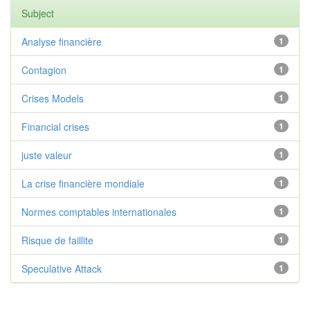
Subject
Analyse financière
1
Contagion
1
Crises Models
1
Financial crises
1
juste valeur
1
La crise financière mondiale
1
Normes comptables internationales
1
Risque de faillite
1
Speculative Attack
1