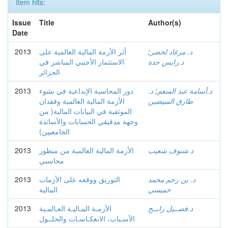
Item hits:
Issue
Title
Author(s)
Date
د. مرغاد لخضر
;
أثر الأزمة المالية العالمية على
2013
د.رايس حدة
الاستثمار الأجنبي المباشر في
الجزائر
د.أسامة عبد المنعم
;
د.
دور المحاسبة الإبداعية في نشوء
2013
طارق المبيضين
الأزمة المالية العالمية وفقدان
الموثقية في البيانات المالية( من
وجهة مدقيقي الحسابات والأساتذة
الجامعيين)
د.شنوف شعيب
الأزمة المالية العالمية من منظور
2013
محاسبي
د. بن رجم محمد
التوريق ووقعه على الأزمات
2013
خميسي
المالية
د.فضــيل رابــح
الأزمـة المـاليـة العـالمـية
2013
الأسـباب، الانعكـاسـات والحلــول