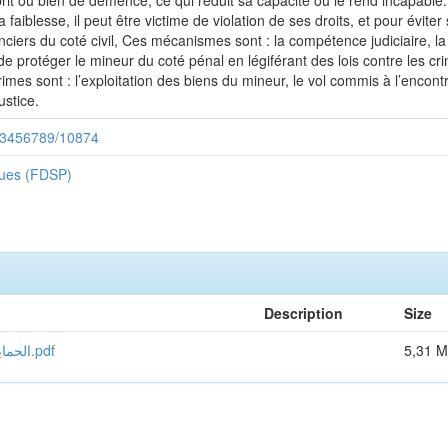
sprit ou bien de démence, ce qui réduit sa capacité ou le rend incapable.
 faiblesse, il peut être victime de violation de ses droits, et pour évite
nciers du coté civil, Ces mécanismes sont : la compétence judiciaire, la tu
dé de protéger le mineur du coté pénal en légiférant des lois contre les
imes sont : l’exploitation des biens du mineur, le vol commis à l’enco
ustice.
/123456789/10874
iques (FDSP)
Description
Size
الحماية القانونية لأموال الطفل القاصر في ظل التشريع الجزائري.pdf
5,31 