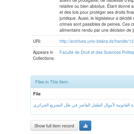
atteint de prodigalité, de faiblesse d’e
relative ou bien absolue. Étant donné sa
et des lois pour protéger ses droits fina
juridique. Aussi, le législateur a déci
crimes sont passibles de peines. Ces cr
alimentaire rendu par une décision de j
URI:
http://archives.univ-biskra.dz/handle
Appears in
Faculté de Droit et des Sciences Polit
Collections:
Files in This Item:
File
Show full item record