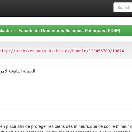
Master
Faculté de Droit et des Sciences Politiques (FDSP)
http://archives.univ-biskra.dz/handle/123456789/10874
الحماية القانونية لأ
 place afin de protéger les biens des mineurs,que ce soit le mineur qui 