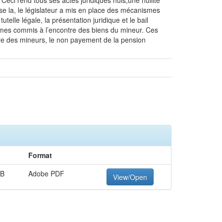
 Ceci rend tous ses actes juridiques nuls,une nullité
r se la, le législateur a mis en place des mécanismes
telle légale, la présentation juridique et le bail
 crimes commis à l’encontre des biens du mineur. Ces
ntre des mineurs, le non payement de la pension
Format
MB
Adobe PDF
View/Open