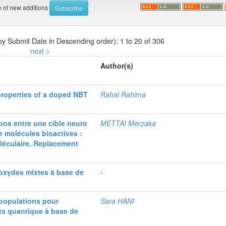
on of new additions
 by Submit Date in Descending order): 1 to 20 of 306
next >
Author(s)
 properties of a doped NBT
Rahal Rahima
ions entre une cible neuro
METTAI Merzaka
e molécules bioactives :
éculaire, Replacement
’oxydes mixtes à base de
-
 populations pour
Sara HANI
its quantique à base de