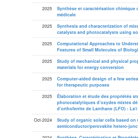
2025
Synthèse et caractérisation chimique
médicale
2025
Synthesis and characterization of mix
catalysts and photocatalysts using so
2025
Computational Approaches to Underst
Features of Small Molecules of Biologi
2025
Study of mechanical and physical prop
materials for energy conversion
2025
Computer-aided design of a few series
for therapeutic purposes
2025
Élaboration et étude des propriétés st
photocatalytiques d’oxydes mixtes dé
d’orthoferrite de Lanthane (LFO) : L
Oct-2024
Study of organic solar cells based on
semiconductor/perovskite hetero-junc
2024
Synthèse, Caractérisation et Propriété