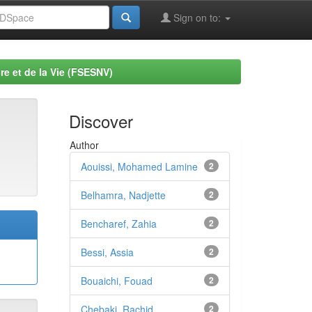
Sign on to:
re et de la Vie (FSESNV)
Discover
Author
Aouissi, Mohamed Lamine
2
Belhamra, Nadjette
2
Bencharef, Zahia
2
Bessi, Assia
2
Bouaichi, Fouad
2
Chebaki, Rachid
2