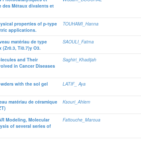
 des Métaux divalents et
sical properties of p-type
TOUHAMI_Hanna
ric applications.
uveau matériau de type
SAOULI_Fatma
 (Zr0.3, Ti0.7)y O3.
lecules and Their
Saghiri_Khadijah
nvolved in Cancer Diseases
wders with the sol gel
LATIF_ Aya
veau matériau de céramique
Ksouri_Ahlem
ZT)
AR Modeling, Molecular
Fattouche_Maroua
is of several series of