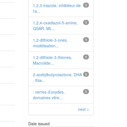
1,2,3-triazole, inhibiteur de
1
l'a...
1,2,4-oxadiazol-5-amine,
1
QSAR, ML...
1,2-dithiole-3-ones,
1
modélisation...
1,2-dithiole-3-thiones,
1
Macrolide...
2-acétylbutyrolactone, DHA
1
, thia...
: verres d’oxydes,
1
domaines vitre...
next >
Date issued