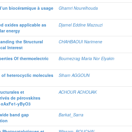
 d’un biocéramique à usage
Ghamri Nourelhouda
ed oxides applicable as
Djamel Eddine Mazouzi
lar energy
anding the Structural
CHAHBAOUI Narimene
cal Interest
erties Of thermoelectric
Boumezrag Maria Nor Elyakin
 of heterocyclic molecules
Siham AGGOUN
ructurales et
ACHOUR ACHOUAK
rivés de pérovskites
a1-xAxFe1-yByO3
 wide band gap
Barkat_Sarra
tion
s Photocatalytiques et
Wissam_BOUCHAL