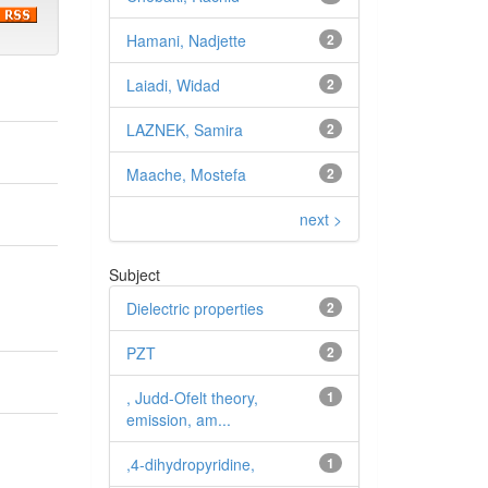
Hamani, Nadjette
2
Laiadi, Widad
2
LAZNEK, Samira
2
Maache, Mostefa
2
next >
Subject
Dielectric properties
2
PZT
2
, Judd-Ofelt theory,
1
emission, am...
,4-dihydropyridine,
1