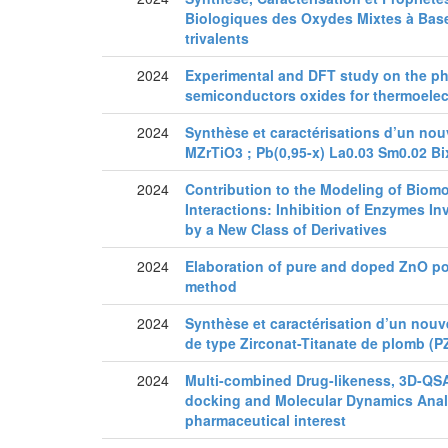
Biologiques des Oxydes Mixtes à Base
trivalents
2024
Experimental and DFT study on the phy
semiconductors oxides for thermoelect
2024
Synthèse et caractérisations d’un no
MZrTiO3 ; Pb(0,95-x) La0.03 Sm0.02 Bix
2024
Contribution to the Modeling of Biomo
Interactions: Inhibition of Enzymes I
by a New Class of Derivatives
2024
Elaboration of pure and doped ZnO po
method
2024
Synthèse et caractérisation d’un nou
de type Zirconat-Titanate de plomb (P
2024
Multi-combined Drug-likeness, 3D-QS
docking and Molecular Dynamics Analys
pharmaceutical interest