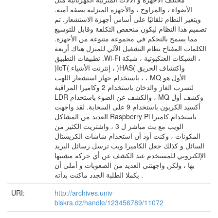
الأضواء ، والمراوح ، والأجهزة المنزلية بصفة آمنة.
ويتغير النظام تلقائيًا على أساس أجهزة الاستشعار. تم
تصميم هذا النظام ليكون منخفض التكلفة وقابل للتوسيع
مما يسمح بالتحكم في مجموعة متنوعة من الأجهزة.
الكلمات المفتاح نظام التشغيل الآلي للمنزل هناك أربعة
تطبيقات التطبيق .Wi-Fi الشبكات العنكبوتية ، شبكة ،
)IoT( إنترنت الأشياء ، )HAS( واكتشاف الحريق
باستخدام جهاز استشعار اللهب ، ، MQ الأول هو
لتسرب الغاز والدخان باستخدام 2 وكاميرا المراقبة
LDR والكشف عن الضوء باستخدام ، MQ وكشف أول
أكسيد الكربون باستخدام 9 على السحابة. لقد واجهت
العديد من المشاكل Raspberry Pi باستخدام كاميرا
الويب مع بث مباشر ل 3 ، واشتريت الكثير من
المكونات ، وكنت أود أن استخدام شاشات الكريستال
السائل و كذلك جعل الكاميرا ويب ترسل رسائل البريد
الإلكتروني للمستخدم عند الكشف عن أي حركة مشتبها
بها ، ولكن واجهتني العديد من الصعوبات و أملي أن
يكملا الطلبة الجدد ماكنت بدأته .
URI:
http://archives.univ-
biskra.dz/handle/123456789/11072