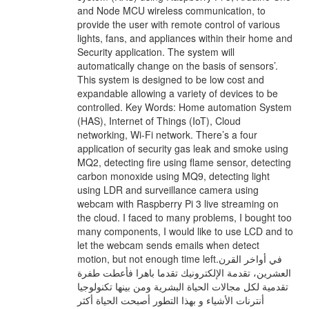
and Node MCU wireless communication, to
provide the user with remote control of various
lights, fans, and appliances within their home and
Security application. The system will
automatically change on the basis of sensors’.
This system is designed to be low cost and
expandable allowing a variety of devices to be
controlled. Key Words: Home automation System
(HAS), Internet of Things (IoT), Cloud
networking, Wi-Fi network. There’s a four
application of security gas leak and smoke using
MQ2, detecting fire using flame sensor, detecting
carbon monoxide using MQ9, detecting light
using LDR and surveillance camera using
webcam with Raspberry Pi 3 live streaming on
the cloud. I faced to many problems, I bought too
many components, I would like to use LCD and to
let the webcam sends emails when detect
motion, but not enough time left.في أواخر القرن
العشرين، تقدمة الإلكترونيك تقدما باهرا فأعطت طفرة
تقدمية لكل مجالات الحياة البشرية ومن بينها تكنولوجيا
أنترنات الأشياء و بهذا التطور أصبحت الحياة أكثر