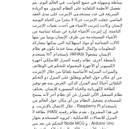
بساطة وسهولة في جميع الجوانب. في العالم اليوم، يتم
تفضيل الأنظمة التلقائية على النظام اليدوي. مع الزيادة
السريعة في عدد مستخدمي الإنترنت على مدى العقد
الماضي جعلت الإنترنت جزءًا لا يتجزأ من الحياة اليومية
لإنسان وكانت إنترنت الأشياء هي أحدث تقنيات الإنترنت
الناشئة. إن إنترنت الأشياء عبارة عن شبكة متنامية من
الأشياء المستخدمة من طرف الإنسان يوميا من بينها
الآلات الصناعية أو مواد استهلاكية التي يمكنها مشاركة
المعلومات وإكمال المهام بينما عندما يكون هو نظام
يستخدم IoT بإستخدام )WHAS( الإنسان مشغولاً
بأنشطة أخرى. نظام رقمنه المنزل اللاسلكي أجهزة
الكمبيوتر أو الأجهزة المحمولة للتحكم في الوظائف
والميزات المنزلية الأساسية تلقائيًا من خلال الإنترنت
من أي مكان حول العالم ويطلق على المنزل ذو التحكم
التلقائي أحيانًا اسم المنزل الذكي. الغرض منه هو توفير
الطاقة الكهربائية والحياة الميسورة للإنسان. يختلف
نظام التشغيل الآلي للمنزل عن أي نظام آخر لأنه يسمح
للمستخدم بتشغيل النظام من أي مكان حول العالم من
خلال الاتصال بالإنترنت. و ، Raspberry Pi باستخدام
بطاقة 3 )HAS( في هذا المشروع ، نقدم نظام رقمنه
المنزل للاتصالات اللاسلكية ، لتزويد المستخدم بجهاز
التحكم عن بعد مي Node MCU و ، Arduino Uno
مختلف الأجهزة و الآلات المنزلية الكهربائية مثل