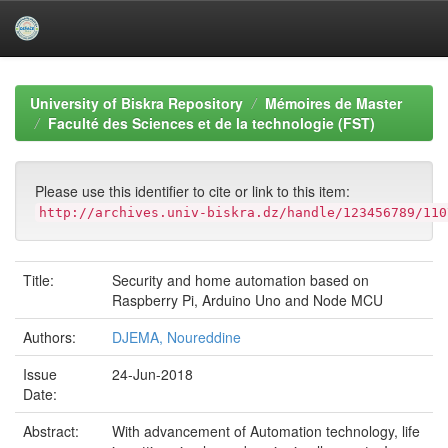
Skip
navigation
University of Biskra Repository
Mémoires de Master
Faculté des Sciences et de la technologie (FST)
Please use this identifier to cite or link to this item:
http://archives.univ-biskra.dz/handle/123456789/110
Title:
Security and home automation based on
Raspberry Pi, Arduino Uno and Node MCU
Authors:
DJEMA, Noureddine
Issue
24-Jun-2018
Date:
Abstract:
With advancement of Automation technology, life