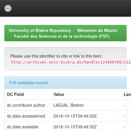
Skip
navigation
University of Biskra Repository
Mémoires de Master
Faculté des Sciences et de la technologie (FST)
Please use this identifier to cite or link to this item:
http://archives.univ-biskra.dz/handle/123456789/112
Full metadata record
DC Field
Value
La
dc.contributor.author
LADJAL, Brahim
-
dc.date.accessioned
2018-10-15T09:49:35Z
-
dc.date.available
2018-10-15T09:49:35Z
-