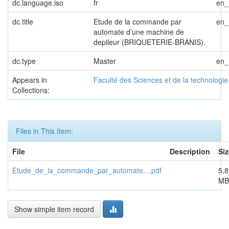
dc.language.iso
fr
en
dc.title
Etude de la commande par
en
automate d’une machine de
depileur (BRIQUETERIE-BRANIS).
dc.type
Master
en
Appears in
Faculté des Sciences et de la technologi
Collections:
Files in This Item:
File
Description
Siz
Etude_de_la_commande_par_automate....pdf
5,8
MB
Show simple item record