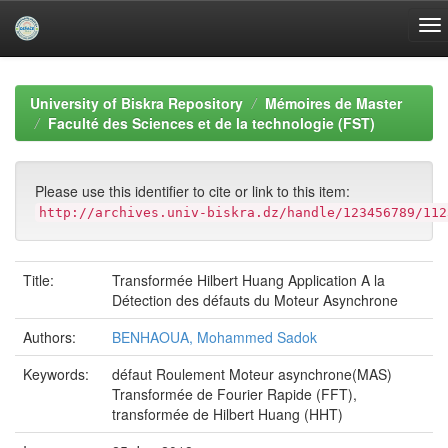
Skip
navigation
University of Biskra Repository
Mémoires de Master
Faculté des Sciences et de la technologie (FST)
Please use this identifier to cite or link to this item:
http://archives.univ-biskra.dz/handle/123456789/112
Title:
Transformée Hilbert Huang Application A la
Détection des défauts du Moteur Asynchrone
Authors:
BENHAOUA, Mohammed Sadok
Keywords:
défaut Roulement Moteur asynchrone(MAS)
Transformée de Fourier Rapide (FFT),
transformée de Hilbert Huang (HHT)