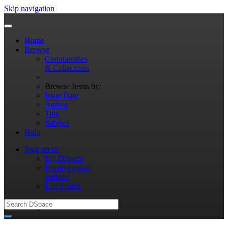
Skip navigation
Home
Browse
Communities
& Collections
Browse Items by:
Issue Date
Author
Title
Subject
Help
Sign on to:
My DSpace
Receive email
updates
Edit Profile