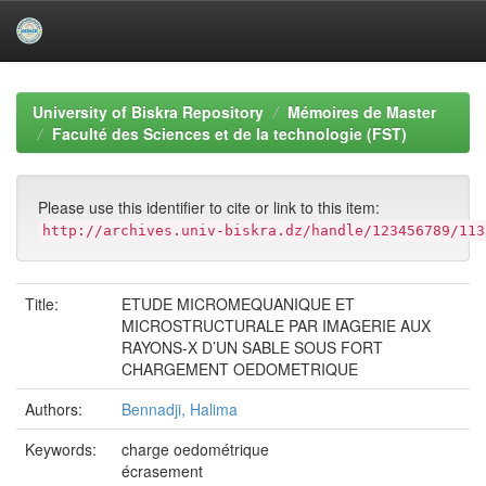
Skip
navigation
University of Biskra Repository
Mémoires de Master
Faculté des Sciences et de la technologie (FST)
Please use this identifier to cite or link to this item:
http://archives.univ-biskra.dz/handle/123456789/113
Title:
ETUDE MICROMEQUANIQUE ET
MICROSTRUCTURALE PAR IMAGERIE AUX
RAYONS-X D’UN SABLE SOUS FORT
CHARGEMENT OEDOMETRIQUE
Authors:
Bennadji, Halima
Keywords:
charge oedométrique
écrasement