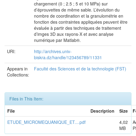
chargement (0 ; 2.5 ; 5 et 10 MPa) sur
d’éprouvettes de même sable. L’évolution du
nombre de coordination et la granulométrie en
fonction des contraintes appliquées peuvent être
évaluée à partir des techniques de traitement
d’imges 3D aux rayons-X et avec analyse
numérique par Matlab®.
URI:
http://archives.univ-
biskra.dz/handle/123456789/11331
Appears in
Faculté des Sciences et de la technologie (FST)
Collections:
Files in This Item:
File
Description
Size
F
ETUDE_MICROMEQUANIQUE_ET....pdf
4,02
A
MB
P