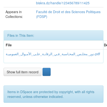
biskra.dz/handle/123456789/11425
Appears in
Faculté de Droit et des Sciences Politiques
Collections:
(FDSP)
Files in This Item:
File
D
دور_مجلـس_المحـاسبة_فـي_الرقابـة_علـى_الأمـوال_العموميـة.pdf
Show full item record
Items in DSpace are protected by copyright, with all rights
reserved, unless otherwise indicated.