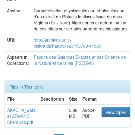
Abstract:
Caractérisation physicochimique et biochimique
d’un extrait de Pistacia lentiscus issue de deux
régions (Est- Nord) Algériennes et détermination
de ces effets sur certains paramètres biologiques
URI:
http://archives.univ-
biskra.dz/handle/123456789/11560
Appears in
Faculté des Sciences Exactes et des Science de
Collections:
la Nature et de la vie (FSESNV)
Files in This Item:
File
Description
Size
Format
AKACHA_wafa
5,66
Adobe
View/Open
et ATMANE
MB
PDF
Khemissa.pdf