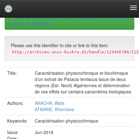
Skip
navigation
University of Biskra Repository
Mémoires de Master
Faculté des Sciences Exactes et des Science de la Nature
et de la vie (FSESNV)
Please use this identifier to cite or link to this item:
http://archives.univ-biskra.dz/handle/123456789/115
Title:
Caractérisation physicochimique et biochimique
d’un extrait de Pistacia lentiscus issue de deux
régions (Est- Nord) Algériennes et détermination
de ces effets sur certains paramètres biologiques
Authors:
AKACHA, Wafa
ATMANE, Khemissa
Keywords:
Caractérisation physicochimique
Issue
Jun-2018
Date: