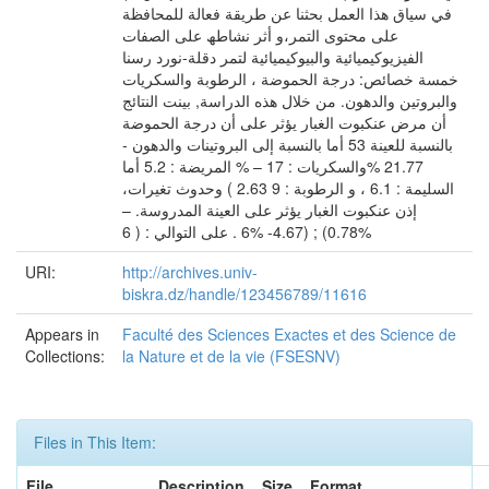
في سیاق ھذا العمل بحثنا عن طریقة فعالة للمحافظة
على محتوى التمر،و أثر نشاطھ على الصفات
الفیزیوكیمیائیة والبیوكیمیائیة لتمر دقلة-نورد رسنا
خمسة خصائص: درجة الحموضة ، الرطوبة والسكریات
والبروتین والدھون. من خلال ھذه الدراسة, بینت النتائج
أن مرض عنكبوت الغبار یؤثر على أن درجة الحموضة
بالنسبة للعینة 53 أما بالنسبة إلى البروتینات والدھون -
21.77 %والسكریات : 17 – % المریضة : 5.2 أما
السلیمة : 6.1 ، و الرطوبة : 9 2.63 ) وحدوث تغیرات،
إذن عنكبوت الغبار یؤثر على العینة المدروسة. –
%0.78) ; (4.67- %6 . على التوالي : ( 6
URI:
http://archives.univ-
biskra.dz/handle/123456789/11616
Appears in
Faculté des Sciences Exactes et des Science de
Collections:
la Nature et de la vie (FSESNV)
Files in This Item:
File
Description
Size
Format