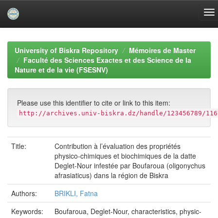
Skip
navigation
University of Biskra Repository
Mémoires de Master
Faculté des Sciences Exactes et des Science de la
Nature et de la vie (FSESNV)
Please use this identifier to cite or link to this item:
http://archives.univ-biskra.dz/handle/123456789/116
Title:
Contribution à l’évaluation des propriétés
physico-chimiques et biochimiques de la datte
Deglet-Nour infestée par Boufaroua (oligonychus
afrasiaticus) dans la région de Biskra
Authors:
BRIKLI, Fatna
Keywords:
Boufaroua, Deglet-Nour, characteristics, physic-