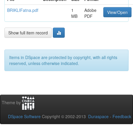
BRIKLIFatna.pdf
1
Adobe
View/Open
MB
PDF
Show full item record
Items in DSpace are protected by copyright, with all rights
reserved, unless otherwise indicated.
Theme by
DSpace Software
Copyright © 2002-2013
Duraspace
-
Feedback