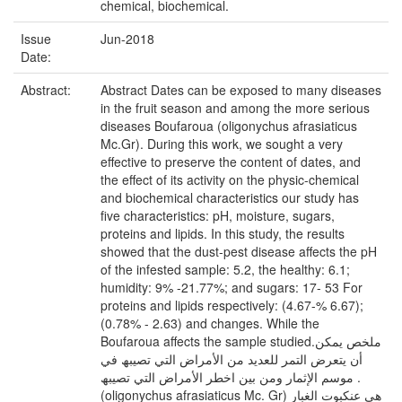
chemical, biochemical.
Issue
Jun-2018
Date:
Abstract:
Abstract Dates can be exposed to many diseases
in the fruit season and among the more serious
diseases Boufaroua (oligonychus afrasiaticus
Mc.Gr). During this work, we sought a very
effective to preserve the content of dates, and
the effect of its activity on the physic-chemical
and biochemical characteristics our study has
five characteristics: pH, moisture, sugars,
proteins and lipids. In this study, the results
showed that the dust-pest disease affects the pH
of the infested sample: 5.2, the healthy: 6.1;
humidity: 9% -21.77%; and sugars: 17- 53 For
proteins and lipids respectively: (4.67-% 6.67);
(0.78% - 2.63) and changes. While the
Boufaroua affects the sample studied.ملخص یمكن
أن یتعرض التمر للعدید من الأمراض التي تصیبھ في
موسم الإثمار ومن بین اخطر الأمراض التي تصیبھ .
(oligonychus afrasiaticus Mc. Gr) ھي عنكبوت الغبار