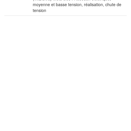
moyenne et basse tension, réalisation, chute de
tension
URI:
http://archives.univ-
biskra.dz/handle/123456789/11845
Appears in
Faculté des Sciences et de la technologie (FST)
Collections:
Files in This Item:
File
Description
Size
Format
CHEMLAL_Imad.pdf
2,24
Adobe
View/Ope
MB
PDF
Show full item record