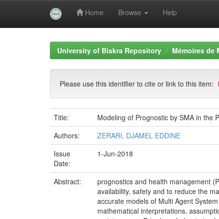
Home
Browse
Help
Skip
navigation
University of Biskra Repository
Mémoires de 
Please use this identifier to cite or link to this item:
Title:
Modeling of Prognostic by SMA in the
Authors:
ZERARI, DJAMEL EDDINE
Issue
1-Jun-2018
Date:
Abstract:
prognostics and health management (PHM
availability, safety and to reduce the
accurate models of Multi Agent System t
mathematical interpretations, assumpti