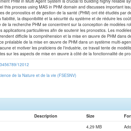
ent PHM in Multi Agent System is crucial to building highly reliable sys
odel this process using MAS in PHM domain and discusses important iss
èmes de pronostics et de gestion de la santé (PHM) ont été étudiés p
la fiabilité, la disponibilité et la sécurité du système et de réduire les
de la recherche PHM se concentrent sur la conception de modèles rob
 applications particulières afin de soutenir les pronostics. Les modèle
endent difficile la compréhension et la mise en œuvre de PHM dans de
ce préalable de la mise en œuvre de PHM dans un système multi-agent 
acune et motiver les praticiens de l'industrie, ce travail tente de modé
s sur les aspects de mise en œuvre à côté de la fonctionnalité de prono
/123456789/12012
ience de la Nature et de la vie (FSESNV)
Description
Size
For
4,29 MB
Ad