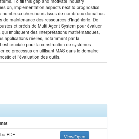
tems. To fill this gap and motivate industry
ues on, implementation aspects next to prognostics
ar de nombreux chercheurs issus de nombreux domaines
 coûts de maintenance des ressources d'ingénierie. De
ustes et précis de Multi Agent System pour évaluer
s qui impliquent des interprétations mathématiques,
s applications réelles, notamment par la
est cruciale pour la construction de systèmes
liser ce processus en utilisant MAS dans le domaine
stic et l'évaluation des outils.
mat
obe PDF
View/Open