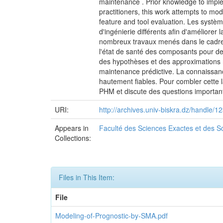
maintenance . Prior knowledge to implem
practitioners, this work attempts to m
feature and tool evaluation. Les syst
d'ingénierie différents afin d'améliorer 
nombreux travaux menés dans le cadre 
l'état de santé des composants pour des
des hypothèses et des approximations r
maintenance prédictive. La connaissan
hautement fiables. Pour combler cette l
PHM et discute des questions importante
URI:
http://archives.univ-biskra.dz/handle
Appears in
Faculté des Sciences Exactes et des Sc
Collections:
Files in This Item:
File
Modeling-of-Prognostic-by-SMA.pdf