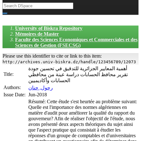
University of Biskra Repository
Mémoires de Master
Faculté des Sciences Economiques et Commerciales et des
Sciences de Gestion (FSECSG)
Please use this identifier to cite or link to this item:
http://archives.univ-biskra.dz/handle/123456789/12073
أهمية المعايير الجزائرية للتدقيق في تحسين جودة
Title:
تقرير محافظ الحسابات دراسة عينة من محافظي
الحسابات وأكاديميين
Authors:
رحول, حنان
Issue Date:
Jun-2018
Résumé: Cette étude s'est heurtée au problème suivant:
Quelle est l'importance des normes algériennes en
matière d'audit pour améliorer la qualité du rapport du
gouverneur? Afin de réaliser l'objectif de l'étude, nous
avons présenté deux aspects théoriques du sujet ainsi
que l'aspect pratique qui consistait à étudier les
réponses d'un groupe de comptables et d'universitaires