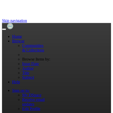
Skip navigation
Home
Browse
Communities
& Collections
Browse Items by:
Issue Date
Author
Title
Subject
Help
Sign on to:
My DSpace
Receive email
updates
Edit Profile