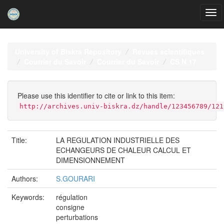
Skip
navigation
University of Biskra Repository
Revues scientifiques
Courrier du Savoir
Courrier du Savoir
CS N 17
Please use this identifier to cite or link to this item:
http://archives.univ-biskra.dz/handle/123456789/121
Title:
LA REGULATION INDUSTRIELLE DES
ECHANGEURS DE CHALEUR CALCUL ET
DIMENSIONNEMENT
Authors:
S.GOURARI
Keywords:
régulation
consigne
perturbations