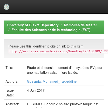
Skip
navigation
University of Biskra Repository
Mémoires de Master
Faculté des Sciences et de la technologie (FST)
Please use this identifier to cite or link to this item:
http://archives.univ-biskra.dz/handle/123456789/122
Title:
Etude et dimensionnement d’un système PV pour
une habitation saisonnière isolée.
Authors:
Guesmia, Mohamed_Takieddine
Issue
4-Jun-2017
Date:
Abstract:
RESUMES L’énergie solaire photovoltaïque est