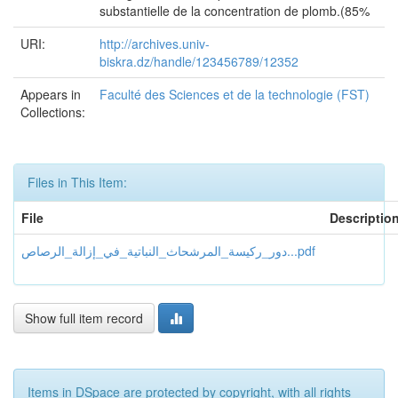
substantielle de la concentration de plomb.(85%
URI:
http://archives.univ-
biskra.dz/handle/123456789/12352
Appears in
Faculté des Sciences et de la technologie (FST)
Collections:
Files in This Item:
File
Descriptio
دور_ركيسة_المرشحاث_النباتية_في_إزالة_الرصاص...pdf
Show full item record
Items in DSpace are protected by copyright, with all rights