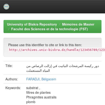
Skip
navigation
University of Biskra Repository
Mémoires de Master
Faculté des Sciences et de la technologie (FST)
Please use this identifier to cite or link to this item:
http://archives.univ-biskra.dz/handle/123456789/123
Title:
دور ركيسة المرشحاث النباتيت في إزالت الرصاص من
المياه المستعملت
Authors:
FARADJI, Bélgacem
Keywords:
substrat ,
filtres de plantes
Phragmites australis
plomb