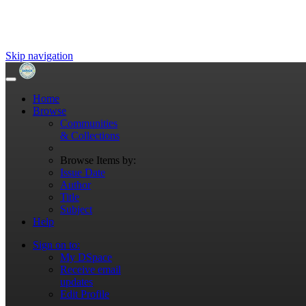
Skip navigation
Home
Browse
Communities
& Collections
Browse Items by:
Issue Date
Author
Title
Subject
Help
Sign on to:
My DSpace
Receive email
updates
Edit Profile