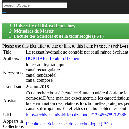
University of Biskra Repository
Mémoires de Master
Faculté des Sciences et de la technologie (FST)
Please use this identifier to cite or link to this item:
http://archives
Title:
Le ressaut hydraulique contrôlé par seuil mince évoluant
Authors:
BOKHARI, Ibrahim Hachem
le ressaut hydraulique,
canal rectangulaire
Keywords:
canal trapézoïdal,
canal composé
Issue Date:
26-Jun-2018
Cette recherche a été étudiée d’une manière théorique le 
composé.D’une manière expérimentale les caractéristiques
Abstract:
la détermination des relations fonctionnelles pratiques 
canaux d’irrigation. En effet,les équationsobtenues sont r
URI:
http://archives.univ-biskra.dz/handle/123456789/12366
Appears in
Faculté des Sciences et de la technologie (FST)
Collections: