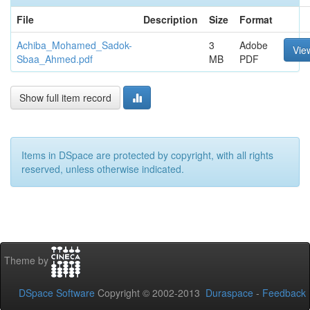
File
Description
Size
Format
Achiba_Mohamed_Sadok-
3
Adobe
Vie
Sbaa_Ahmed.pdf
MB
PDF
Show full item record
Items in DSpace are protected by copyright, with all rights
reserved, unless otherwise indicated.
Theme by
DSpace Software
Copyright © 2002-2013
Duraspace
-
Feedback