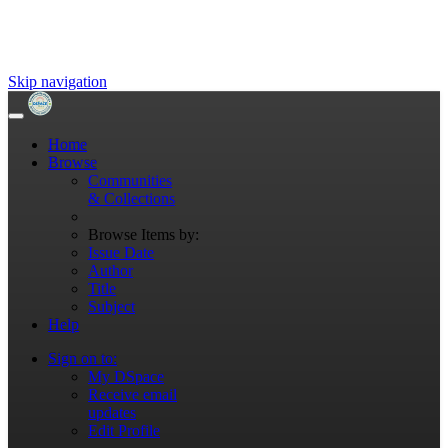
Skip navigation
Home
Browse
Communities
& Collections
Browse Items by:
Issue Date
Author
Title
Subject
Help
Sign on to:
My DSpace
Receive email
updates
Edit Profile