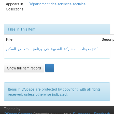
Appears in
Département des sciences sociales
Collections:
Files in This Item:
File
Descri
معوقات_المشاركة_الشعبية_في_برنامج_امتصاص_السكن.pdf
Show full item record
Items in DSpace are protected by copyright, with all rights
reserved, unless otherwise indicated.
Theme by
DSpace Software
Copyright © 2002-2013
Duraspace
-
Feedback