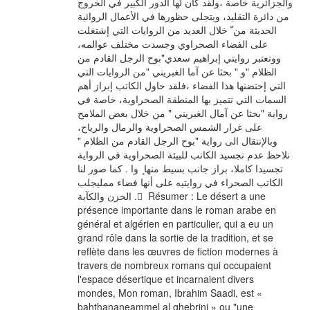
والجزائرية خاصة ،ولقد كان لها الدور الكبير في الخروج
من دائرة التقليد، ويتجلى حظورها في الأعمال الروائية
الحديثة من ّ خلال العديد من الروايات التي إشتغلت
على الفضاء الصحراوي وجسدت مختلف عوالمه،
ووتعتبر روايتي إبراهيم سعدي"بوح الرجل القادم من
الظلام "و " بحثا عن آما الغبريني "من الروايات التي
التي إحتضنها هذا الفضاء ،فلقد حاول الكاتب إبراز أهم
السمات التي تتميز بها المنطقة الصحراوية، خاصة في
رواية "بحثا عن آمال الغبريني " من خلال بعض الملامح
على غرار الشمس الصحراوية والرمال والرياح،
وبالإنتقال الى رواية "بوح الرجل القادم من الظلام "
نلاحظ عدم تجسيد الكاتب للبيئة الصحراوية في الرواية
تجسيدا كاملا، براز جانب بسيط منها ٕ وا . كما صور لنا
الكاتب الصحراء في روايتيه على أنها فضاء ممليجلب
الحزن والكآبة . ّ Résumer : Le désert a une
présence importante dans le roman arabe en
général et algérien en particulier, qui a eu un
grand rôle dans la sortie de la tradition, et se
reflète dans les œuvres de fiction modernes à
travers de nombreux romans qui occupaient
l'espace désertique et incarnaient divers
mondes, Mon roman, Ibrahim Saadi, est «
bahthananeammel al ghebrini » ou "une