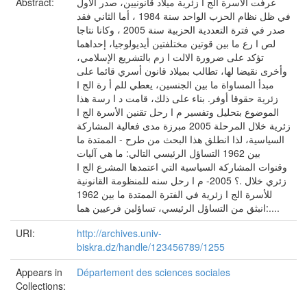
عرفت الأسرة الج ا زئرية ميلاد قانونيين، صدر الأول
Abstract:
في ظل نظام الحزب الواحد سنة 1984 ، أما الثاني فقد
صدر في فترة التعددية الحزبية سنة 2005 ، وكانا نتاجا
لص ا رع ما بين قوتين مختلفتين أيديولوجيا، إحداهما
تؤكد على ضرورة الالت ا زم بالتشريع الإسلامي،
وأخرى نقيضا لها، تطالب بميلاد قانون أسري قائما على
مبدأ المساواة ما بين الجنسين، يعطي للم أ رة الج ا
زئرية حقوقا أوفر. بناء على ذلك، قامت د ا رسة هذا
الموضوع بتحليل وتفسير م ا رحل تقنين الأسرة الج ا
زئرية خلال المرحلة 2005 مبرزة مدى فعالية المشاركة
السياسية، لذا انطلق هذا البحث من طرح - الممتدة ما
بين 1962 التساؤل الرئيسي التالي: ما هي آليات
وقنوات المشاركة السياسية التي اعتمدها المشرع الج ا
زئري خلال .؟ 2005- م ا رحل سنه للمنظومة القانونية
للأسرة الج ا زئرية في الفترة الممتدة ما بين 1962
انبثق من التساؤل الرئيسي، تساؤلين فرعيين هما:....
URI:
http://archives.univ-
biskra.dz/handle/123456789/1255
Appears in
Département des sciences sociales
Collections: