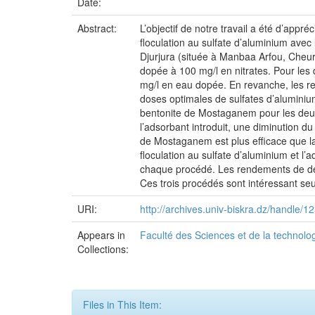
Date:
Abstract:
L’objectif de notre travail a été d’appr
floculation au sulfate d’aluminium avec
Djurjura (située à Manbaa Arfou, Cheur
dopée à 100 mg/l en nitrates. Pour les
mg/l en eau dopée. En revanche, les re
doses optimales de sulfates d’aluminium
bentonite de Mostaganem pour les deux 
l’adsorbant introduit, une diminution du
de Mostaganem est plus efficace que la
floculation au sulfate d’aluminium et l
chaque procédé. Les rendements de dénit
Ces trois procédés sont intéressant s
URI:
http://archives.univ-biskra.dz/handle
Appears in
Faculté des Sciences et de la technolo
Collections:
Files in This Item: