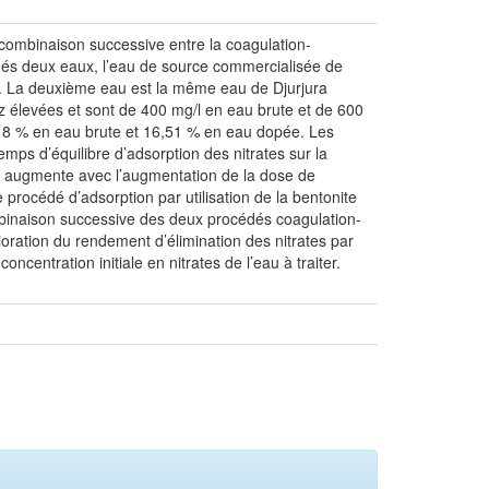
ar combinaison successive entre la coagulation-
ernés deux eaux, l’eau de source commercialisée de
/l. La deuxième eau est la même eau de Djurjura
ez élevées et sont de 400 mg/l en eau brute et de 600
5,18 % en eau brute et 16,51 % en eau dopée. Les
mps d’équilibre d’adsorption des nitrates sur la
es augmente avec l’augmentation de la dose de
 procédé d’adsorption par utilisation de la bentonite
ombinaison successive des deux procédés coagulation-
ioration du rendement d’élimination des nitrates par
entration initiale en nitrates de l’eau à traiter.