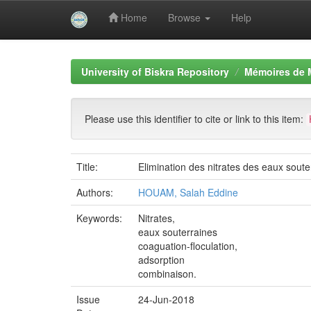
Home
Browse
Help
Skip
navigation
University of Biskra Repository
Mémoires de 
Please use this identifier to cite or link to this item:
Title:
Elimination des nitrates des eaux soute
Authors:
HOUAM, Salah Eddine
Keywords:
Nitrates,
eaux souterraines
coaguation-floculation,
adsorption
combinaison.
Issue
24-Jun-2018