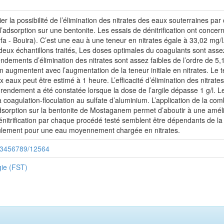
écier la possibilité de l’élimination des nitrates des eaux souterraines p
 l’adsorption sur une bentonite. Les essais de dénitrification ont conc
fa - Bouira). C’est une eau à une teneur en nitrates égale à 33,02 mg
 deux échantillons traités, Les doses optimales du coagulants sont ass
ndements d’élimination des nitrates sont assez faibles de l’ordre de 
 augmentent avec l’augmentation de la teneur initiale en nitrates. Le te
eaux peut être estimé à 1 heure. L’efficacité d’élimination des nitrat
 rendement a été constatée lorsque la dose de l’argile dépasse 1 g/l. Le
 coagulation-floculation au sulfate d’aluminium. L’application de la c
’adsorption sur la bentonite de Mostaganem permet d’aboutir à une amél
rification par chaque procédé testé semblent être dépendants de la conc
eulement pour une eau moyennement chargée en nitrates.
/123456789/12564
gie (FST)