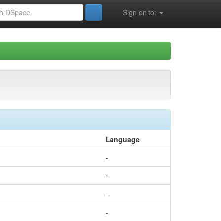
Sign on to:
Language
-
-
-
-