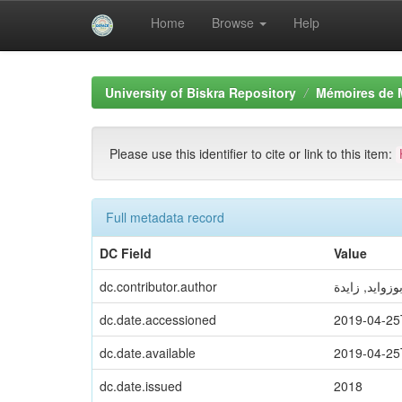
Home
Browse
Help
Skip
navigation
University of Biskra Repository
Mémoires de 
Please use this identifier to cite or link to this item:
Full metadata record
DC Field
Value
dc.contributor.author
وزوايد, زايدة
dc.date.accessioned
2019-04-25
dc.date.available
2019-04-25
dc.date.issued
2018