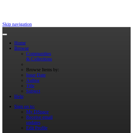
Skip navigation
Home
Browse
Communities
& Collections
Browse Items by:
Issue Date
Author
Title
Subject
Help
Sign on to:
My DSpace
Receive email
updates
Edit Profile