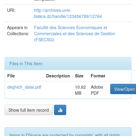
URI:
http://archives.univ-
biskra.dz/handle/123456789/12764
Appears in
Faculté des Sciences Economiques et
Collections:
Commerciales et des Sciences de Gestion
(FSECSG)
Files in This Item:
File
Description
Size
Format
deghich_dalal.pdf
10,62
Adobe
View/Open
MB
PDF
Show full item record
Items in DSpace are protected by copyright, with all rights