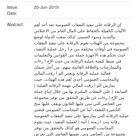
Issue
20-Jun-2019
Date:
Abstract:
إن الرقابة على تنفيذ النفقات العمومية تعد أحد أهم
الآليات الكفيلة بالحفاظ على المال العام من الاختلاس
والتبديد وسوء التسيير، لذلك سعت الدولة لوضع
مجموعة من الهيئات تقوم بالرقابة على تنفيذ النفقات
العمومية في أوقات مختلفة من م ا رحل عملية التنفيذ،
حيث تحكم هذه الأجهزة جملة من القوانين والتعليمات
في ضبط كيفية عملية الرقابة من حيث الإج ا رءات
والممارسات والعلاقة القائمة بينهم، من أجل ضمان
فعالية عملية الرقابة ويعتبر الم ا رقب المالي
والمحاسب العمومي أحدى أهم هذه الهيئات، حيث
يمارس الم ا رقب المالي مهمة الرقابة القبلية )
السابقة ( على النفقات الملتزم بها من خلال إتباع جملة
من الإج ا رءات عن طريق التحقق من توفر مجموعة
من العناصر التي سن عليها القانون ويقف عليها منح
التأشيرة للنفقة، أما عن المحاسب العمومي فتعتبر
عملية الرقابة التي يمارسها على تنفيذ النفقات العمومية
رقابة مت ا زمنة ) آنية ( لعملية التنفيذ، حيث يقوم
المحاسب العمومي هو كذلك بالتحقق من توفر
مجموعة من العناصر ومن ضمنها العناصر التي تعرض