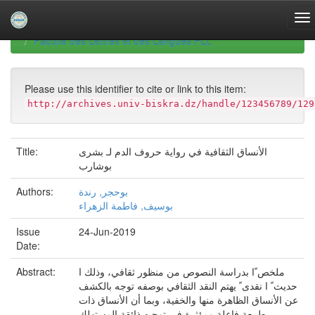
Skip
navigation
University of Biskra Repository
Mémoires de Master
Faculté des Lettres et des Langues FLL
Please use this identifier to cite or link to this item:
http://archives.univ-biskra.dz/handle/123456789/129
Title:
الأنساق الثقافية في رواية حروف الدم لـ بشرى
بوشارب
Authors:
بوحجر, رندة
بوسيف, فاطمة الزهراء
Issue
24-Jun-2019
Date:
Abstract:
ملخص ًا بدراسة النصوص من منظور ثقافي، وذلك ا
حدیث ً ا نقدی ً یهتم النقد الثقافي بوصفه توجه بالكشف
عن الأنساق الظاهرة منها والخفیة، وبما أن الأنساق ذات
طبیعة فاعلة ومؤثرة في توجیه ذائقة المستهلك