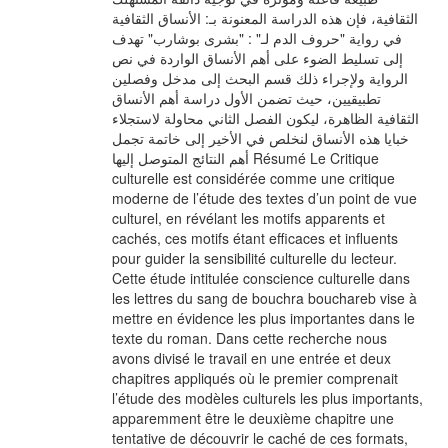
الثقافیة، فإن هذه الدراسة المعنونة بـ: الأنساق الثقافیة
في روایة "حروف الدم لـ" : "بشرى بوشارب" تهدف
إلى تسلیط الضوء على أهم الأنساق الواردة في نص
الروایة ولإجراء ذلك قسم البحث إلى مدخل وفصلین
تطبیقیین، حیث تضمن الأول دراسة أهم الأنساق
الثقافیة الظاهرة، لیكون الفصل الثاني محاولة لاستجلاء
خبایا هذه الأنساق لنخلص في الأخیر إلى خاتمة تجمل
أهم النتائج المتوصل إلیها Résumé Le Critique
culturelle est considérée comme une critique
moderne de l’étude des textes d’un point de vue
culturel, en révélant les motifs apparents et
cachés, ces motifs étant efficaces et influents
pour guider la sensibilité culturelle du lecteur.
Cette étude intitulée conscience culturelle dans
les lettres du sang de bouchra bouchareb vise à
mettre en évidence les plus importantes dans le
texte du roman. Dans cette recherche nous
avons divisé le travail en une entrée et deux
chapitres appliqués où le premier comprenait
l’étude des modèles culturels les plus importants,
apparemment être le deuxième chapitre une
tentative de découvrir le caché de ces formats,