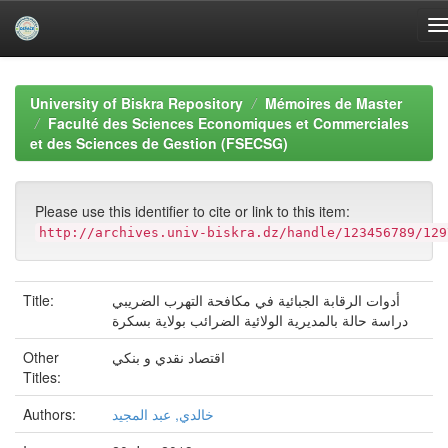
Skip
navigation
University of Biskra Repository
Mémoires de Master
Faculté des Sciences Economiques et Commerciales
et des Sciences de Gestion (FSECSG)
Please use this identifier to cite or link to this item:
http://archives.univ-biskra.dz/handle/123456789/129
Title:
أدوات الرقابة الجبائية في مكافحة التهرب الضريبي
دراسة حالة بالمديرية الولائية الضرائب بولاية بسكرة
Other
اقتصاد نقدي و بنكي
Titles:
Authors:
خالدي, عبد المجيد