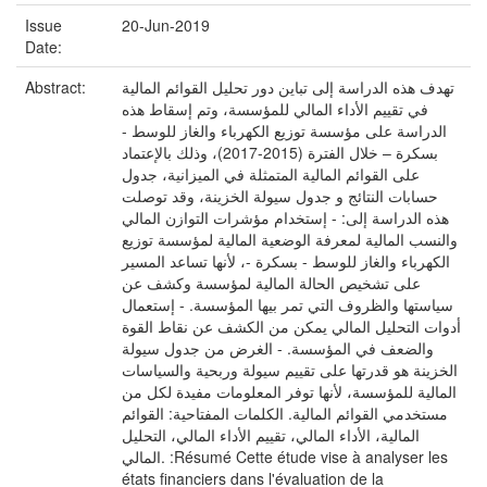
Issue
20-Jun-2019
Date:
Abstract:
تهدف هذه الدراسة إلى تباين دور تحليل القوائم المالية
في تقييم الأداء المالي للمؤسسة، وتم إسقاط هذه
الدراسة على مؤسسة توزيع الكهرباء والغاز للوسط -
بسكرة – خلال الفترة (2015-2017)، وذلك بالإعتماد
على القوائم المالية المتمثلة في الميزانية، جدول
حسابات النتائج و جدول سيولة الخزينة، وقد توصلت
هذه الدراسة إلى: - إستخدام مؤشرات التوازن المالي
والنسب المالية لمعرفة الوضعية المالية لمؤسسة توزيع
الكهرباء والغاز للوسط - بسكرة -، لأنها تساعد المسير
على تشخيص الحالة المالية لمؤسسة وكشف عن
سياستها والظروف التي تمر بيها المؤسسة. - إستعمال
أدوات التحليل المالي يمكن من الكشف عن نقاط القوة
والضعف في المؤسسة. - الغرض من جدول سيولة
الخزينة هو قدرتها على تقييم سيولة وربحية والسياسات
المالية للمؤسسة، لأنها توفر المعلومات مفيدة لكل من
مستخدمي القوائم المالية. الكلمات المفتاحية: القوائم
المالية، الأداء المالي، تقييم الأداء المالي، التحليل
المالي. :Résumé Cette étude vise à analyser les
états financiers dans l'évaluation de la