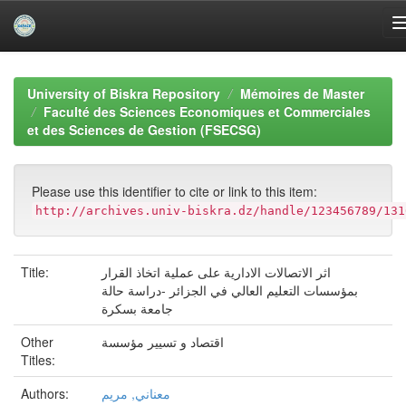
Skip
navigation
University of Biskra Repository
Mémoires de Master
Faculté des Sciences Economiques et Commerciales
et des Sciences de Gestion (FSECSG)
Please use this identifier to cite or link to this item:
http://archives.univ-biskra.dz/handle/123456789/131
Title:
اثر الاتصالات الادارية على عملية اتخاذ القرار
بمؤسسات التعليم العالي في الجزائر -دراسة حالة
جامعة بسكرة
Other
اقتصاد و تسيير مؤسسة
Titles:
Authors:
معناني, مريم