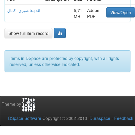
عاشوري_كمال.pdf
5,71
Adobe
View/Open
MB
PDF
Show full item record
Items in DSpace are protected by copyright, with all rights
reserved, unless otherwise indicated.
Theme by
DSpace Software
Copyright © 2002-2013
Duraspace
-
Feedback