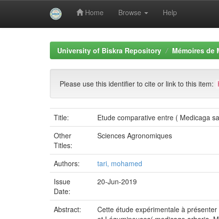
Home
Browse
Help
Skip
navigation
University of Biskra Repository
Mémoires de 
Please use this identifier to cite or link to this item:
Title:
Etude comparative entre ( Medicaga sat
Other
Sciences Agronomiques
Titles:
Authors:
tari, mohamed
Issue
20-Jun-2019
Date:
Abstract:
Cette étude expérimentale à présenter