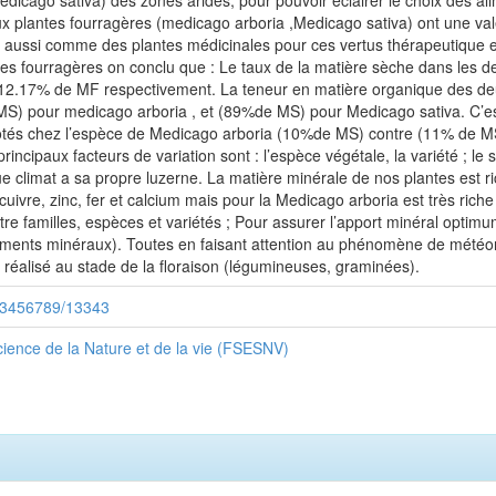
cago sativa) des zones arides, pour pouvoir éclairer le choix des alim
x plantes fourragères (medicago arboria ,Medicago sativa) ont une valeu
t aussi comme des plantes médicinales pour ces vertus thérapeutique et
es fourragères on conclu que : Le taux de la matière sèche dans les 
2.17% de MF respectivement. La teneur en matière organique des deux
 pour medicago arboria , et (89%de MS) pour Medicago sativa. C’est l
t notés chez l’espèce de Medicago arboria (10%de MS) contre (11% de 
rincipaux facteurs de variation sont : l’espèce végétale, la variété ; l
ue climat a sa propre luzerne. La matière minérale de nos plantes est 
cuivre, zinc, fer et calcium mais pour la Medicago arboria est très rich
tre familles, espèces et variétés ; Pour assurer l’apport minéral optimu
léments minéraux). Toutes en faisant attention au phénomène de météor
t réalisé au stade de la floraison (légumineuses, graminées).
/123456789/13343
ience de la Nature et de la vie (FSESNV)