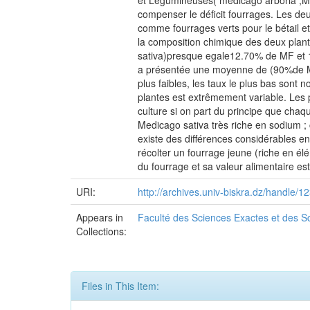
et Légumineuses( medicago arboria ,Medi
compenser le déficit fourrages. Les deu
comme fourrages verts pour le bétail e
la composition chimique des deux plant
sativa)presque egale12.70% de MF et 1
a présentée une moyenne de (90%de MS)
plus faibles, les taux le plus bas son
plantes est extrêmement variable. Les p
culture si on part du principe que chaq
Medicago sativa très riche en sodium ; 
existe des différences considérables en
récolter un fourrage jeune (riche en é
du fourrage et sa valeur alimentaire es
URI:
http://archives.univ-biskra.dz/handle
Appears in
Faculté des Sciences Exactes et des Sc
Collections:
Files in This Item: