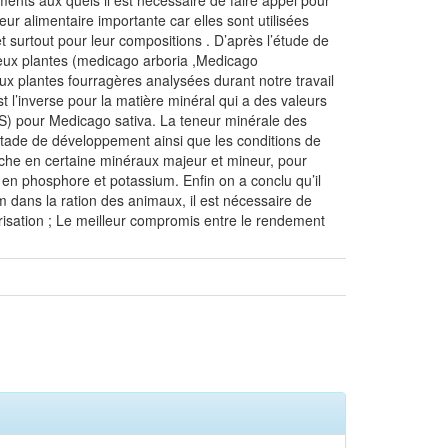
ents aux quels il est nécessaire de faire appel pour
r alimentaire importante car elles sont utilisées
 surtout pour leur compositions . D’après l’étude de
deux plantes (medicago arboria ,Medicago
 plantes fourragères analysées durant notre travail
’inverse pour la matière minéral qui a des valeurs
MS) pour Medicago sativa. La teneur minérale des
e stade de développement ainsi que les conditions de
riche en certaine minéraux majeur et mineur, pour
e en phosphore et potassium. Enfin on a conclu qu’il
m dans la ration des animaux, il est nécessaire de
isation ; Le meilleur compromis entre le rendement