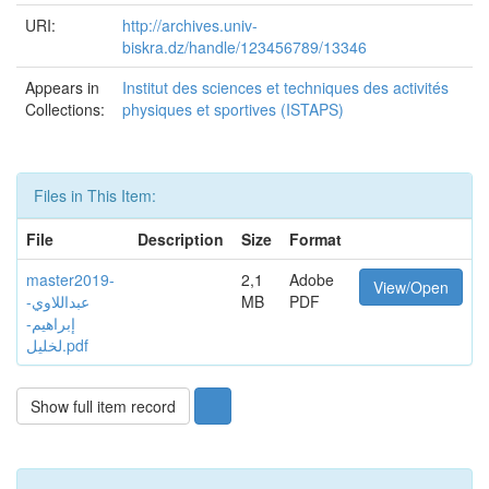
URI:
http://archives.univ-
biskra.dz/handle/123456789/13346
Appears in
Institut des sciences et techniques des activités
Collections:
physiques et sportives (ISTAPS)
Files in This Item:
File
Description
Size
Format
master2019-
2,1
Adobe
View/Open
عبداللاوي-
MB
PDF
إبراهيم-
لخليل.pdf
Show full item record