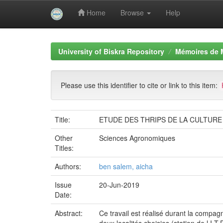
Home
Browse
Help
Skip
navigation
University of Biskra Repository
Mémoires de 
Please use this identifier to cite or link to this item:
Title:
ETUDE DES THRIPS DE LA CULTURE
Other
Sciences Agronomiques
Titles:
Authors:
ben salem, aicha
Issue
20-Jun-2019
Date:
Abstract:
Ce travail est réalisé durant la compa