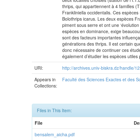
deux localités choisies (station de l I.
thrips, qui appartiennent à 4 familles (
Frankliniella occidentalis. Ces espèces 
Bolothrips icarus. Les deux espèces Fra
piment sous serre et ont une ‘évolution
espèces en dominance, exige beaucoup d’
sont des facteurs importantes influença
générations des thrips. Il est certain q
donc nécessaire de continuer ces études
également d’étudier les espèces utiles p
URI:
http://archives.univ-biskra.dz/handle
Appears in
Faculté des Sciences Exactes et des Sc
Collections:
Files in This Item:
File
De
bensalem_aicha.pdf