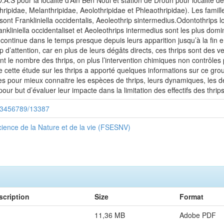
T.D.A.S pour la localité d’Ain Ben Noui et station de Drouh pour localit
Thripidae, Melanthripidae, Aeolothripidae et Phleaothripidae). Les famil
sont Frankliniella occidentalis, Aeoleothrip sintermedius.Odontothrips l
nkliniella occidentaliset et Aeoleothrips intermedius sont les plus domi
 continue dans le temps presque depuis leurs apparition jusqu’à la fin 
attention, car en plus de leurs dégâts directs, ces thrips sont des vec
nt le nombre des thrips, on plus l’intervention chimiques non contrôles 
ue cette étude sur les thrips a apporté quelques informations sur ce grou
 pour mieux connaitre les espèces de thrips, leurs dynamiques, les dég
our but d’évaluer leur impacte dans la limitation des effectifs des thrips
/123456789/13387
ience de la Nature et de la vie (FSESNV)
scription
Size
Format
11,36 MB
Adobe PDF