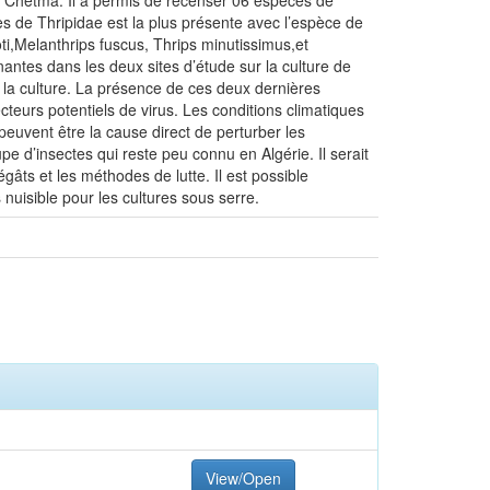
é de Chetma. Il a permis de recenser 06 espèces de
les de Thripidae est la plus présente avec l’espèce de
oti,Melanthrips fuscus, Thrips minutissimus,et
nantes dans les deux sites d’étude sur la culture de
e la culture. La présence de ces deux dernières
teurs potentiels de virus. Les conditions climatiques
peuvent être la cause direct de perturber les
pe d’insectes qui reste peu connu en Algérie. Il serait
âts et les méthodes de lutte. Il est possible
 nuisible pour les cultures sous serre.
View/Open