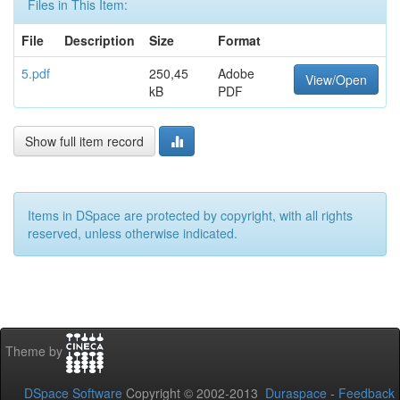
Files in This Item:
File
Description
Size
Format
5.pdf
250,45
Adobe
View/Open
kB
PDF
Show full item record
Items in DSpace are protected by copyright, with all rights
reserved, unless otherwise indicated.
Theme by
DSpace Software
Copyright © 2002-2013
Duraspace
-
Feedback