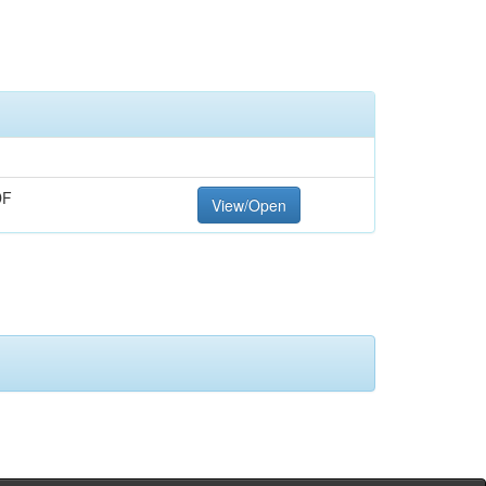
DF
View/Open