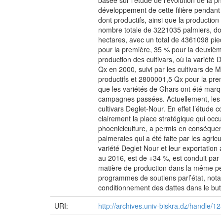
basée sur l’étude de l’évolution de la p
développement de cette filière pendant 
dont productifs, ainsi que la producti
nombre totale de 3221035 palmiers, don
hectares, avec un total de 4361098 pie
pour la première, 35 % pour la deuxième
production des cultivars, où la variét
Qx en 2000, suivi par les cultivars d
productifs et 2800001,5 Qx pour la pr
que les variétés de Ghars ont été marq
campagnes passées. Actuellement, les ré
cultivars Deglet-Nour. En effet l’étude 
clairement la place stratégique qui occ
phoeniciculture, a permis en conséquen
palmeraies qui a été faite par les agricu
variété Deglet Nour et leur exportation
au 2016, est de +34 %, est conduit par
matière de production dans la même pér
programmes de soutiens parl’état, not
conditionnement des dattes dans le but 
URI:
http://archives.univ-biskra.dz/handle