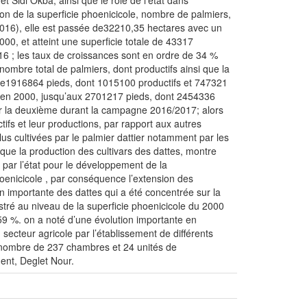
t Sidi Okba, ainsi que le rôle de l’état dans
ion de la superficie phoenicicole, nombre de palmiers,
/2016), elle est passée de32210,35 hectares avec un
0, et atteint une superficie totale de 43317
16 ; les taux de croissances sont en ordre de 34 %
ombre total de palmiers, dont productifs ainsi que la
l de1916864 pieds, dont 1015100 productifs et 747321
x en 2000, jusqu’aux 2701217 pieds, dont 2454336
ur la deuxième durant la campagne 2016/2017; alors
fs et leur productions, par rapport aux autres
us cultivées par le palmier dattier notamment par les
 que la production des cultivars des dattes, montre
 par l’état pour le développement de la
hoenicicole , par conséquence l’extension des
tion importante des dattes qui a été concentrée sur la
stré au niveau de la superficie phoenicicole du 2000
59 %. on a noté d’une évolution importante en
cteur agricole par l’établissement de différents
 nombre de 237 chambres et 24 unités de
ment, Deglet Nour.