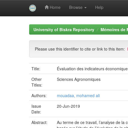
Home
Browse
Help
Skip
navigation
University of Biskra Repository
Mémoires de 
Please use this identifier to cite or link to this item:
Title:
Évaluation des indicateurs économique d
Other
Sciences Agronomiques
Titles:
Authors:
mouadaa, mohamed ali
Issue
20-Jun-2019
Date:
Abstract:
Au terme de ce travail, l’analyse de la