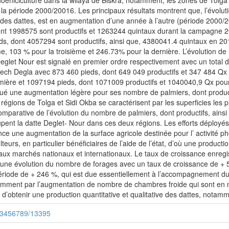
hoeniciculture dans la wilaya de Biskra, notamment, les zones de Tolga e
la période 2000/20016. Les principaux résultats montrent que, l’évolut
on des dattes, est en augmentation d’une année à l’autre (période 2000
t 1998575 sont productifs et 1263244 quintaux durant la campagne 200
ds, dont 4057294 sont productifs, ainsi que, 4380041.4 quintaux en 20
, 103 % pour la troisième et 246.73% pour la dernière. L’évolution de n
é Deglet Nour est signalé en premier ordre respectivement avec un tota
e Mech Degla avec 873 460 pieds, dont 649 049 productifs et 347 484 Q
emière et 1097194 pieds, dont 1071009 productifs et 1040040,9 Qx po
ué une augmentation légère pour ses nombre de palmiers, dont producti
gions de Tolga et Sidi Okba se caractérisent par les superficies les pl
comparative de l’évolution du nombre de palmiers, dont productifs, ainsi
upent la datte Deglet- Nour dans ces deux régions. Les efforts déployés
ce une augmentation de la surface agricole destinée pour l’ activité p
lteurs, en particulier bénéficiaires de l’aide de l’état, d’où une produc
 aux marchés nationaux et internationaux. Le taux de croissance enregi
 une évolution du nombre de forages avec un taux de croissance de + 
iode de + 246 %, qui est due essentiellement à l’accompagnement du se
amment par l’augmentation de nombre de chambres froide qui sont en
d’obtenir une production quantitative et qualitative des dattes, notam
/123456789/13395