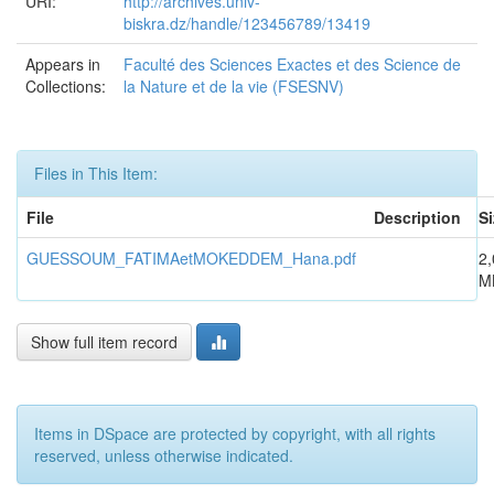
URI:
http://archives.univ-
biskra.dz/handle/123456789/13419
Appears in
Faculté des Sciences Exactes et des Science de
Collections:
la Nature et de la vie (FSESNV)
Files in This Item:
File
Description
Si
GUESSOUM_FATIMAetMOKEDDEM_Hana.pdf
2,
M
Show full item record
Items in DSpace are protected by copyright, with all rights
reserved, unless otherwise indicated.