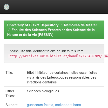
Skip
navigation
University of Biskra Repository
Mémoires de Master
Faculté des Sciences Exactes et des Science de la
Nature et de la vie (FSESNV)
Please use this identifier to cite or link to this item:
http://archives.univ-biskra.dz/handle/123456789/134
Title:
Effet inhibiteur de certaines huiles essentielles
vis-à-vis des Entérocoques responsables des
infections dentaires
Other
Sciences biologiques
Titles:
Authors:
guessoum fatima, mokaddem hana