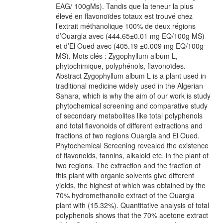
EAG/ 100gMs). Tandis que la teneur la plus
élevé en flavonoïdes totaux est trouvé chez
l’extrait méthanolique 100% de deux régions
d’Ouargla avec (444.65±0.01 mg EQ/100g MS)
et d’El Oued avec (405.19 ±0.009 mg EQ/100g
MS). Mots clés : Zygophyllum album L,
phytochimique, polyphénols, flavonoïdes.
Abstract Zygophyllum album L is a plant used in
traditional medicine widely used in the Algerian
Sahara, which is why the aim of our work is study
phytochemical screening and comparative study
of secondary metabolites like total polyphenols
and total flavonoids of different extractions and
fractions of two regions Ouargla and El Oued.
Phytochemical Screening revealed the existence
of flavonoids, tannins, alkaloid etc. in the plant of
two regions. The extraction and the fraction of
this plant with organic solvents give different
yields, the highest of which was obtained by the
70% hydromethanolic extract of the Ouargla
plant with (15.32%). Quantitative analysis of total
polyphenols shows that the 70% acetone extract