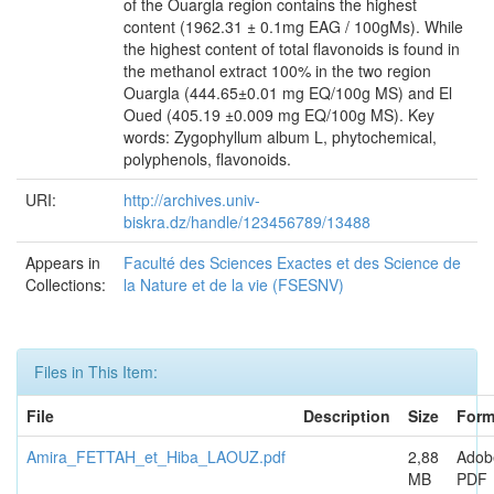
of the Ouargla region contains the highest
content (1962.31 ± 0.1mg EAG / 100gMs). While
the highest content of total flavonoids is found in
the methanol extract 100% in the two region
Ouargla (444.65±0.01 mg EQ/100g MS) and El
Oued (405.19 ±0.009 mg EQ/100g MS). Key
words: Zygophyllum album L, phytochemical,
polyphenols, flavonoids.
URI:
http://archives.univ-
biskra.dz/handle/123456789/13488
Appears in
Faculté des Sciences Exactes et des Science de
Collections:
la Nature et de la vie (FSESNV)
Files in This Item:
File
Description
Size
Form
Amira_FETTAH_et_Hiba_LAOUZ.pdf
2,88
Adob
MB
PDF