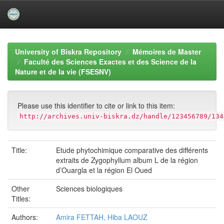
Skip
navigation
University of Biskra Repository
Mémoires de Master
Faculté des Sciences Exactes et des Science de la
Nature et de la vie (FSESNV)
Please use this identifier to cite or link to this item:
http://archives.univ-biskra.dz/handle/123456789/134
Title:
Etude phytochimique comparative des différents
extraits de Zygophyllum album L de la région
d’Ouargla et la région El Oued
Other
Sciences biologiques
Titles:
Authors:
Amira FETTAH, Hiba LAOUZ