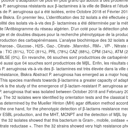
 pouvoir d'adaptation de plus en plus grand qui aboutit à des problèmes
es P. aeruginosa résistants aux β-lactamines à la ville de Biskra et l’
 de P. aeruginosa qui a été isolées, entre Octobre 2018 et Février 201
e Biskra. En premier lieu, L’identification des 32 isolats a été effectuée 
bilité des isolats vis-à-vis des β- lactamines a été déterminée par la m
 l’Antibiogramme du réseau algérien. D’un coté pour la détection ph
ergie et de doubles disques pour la recherche phénotypique de la prod
roduction des carbapénémases. L’analyse biochimique des 32 isolats a
harose-, Glucose-, H2S-, Gaz-, Citrate- ,Mannitol-, RM+ , VP- , Nitrate
 la : TIC (81%), TCC (81%), PRL (78%) CAZ (88%), CPM (34%), ATM (22
e BLSE (0%). En revanche, 06 souches sont productrices de carbapén
aussi que 04 souches sont productrices de MβL. Enfin, les résultats 
 P. aeruginosa vis-à-vis des β- lactamines est très élevée dans la ville
istance, Biskra Abstract P. aeruginosa has emerged as a major hospit
y. This species manifests towards β-lactamins a greater capacity of adap
ork is the study of the emergence of β-lactam-resistant P. aeruginosa 
of P. aeruginosa that was isolated between October 2018 and February 201
The 32 isolates were identified by orientation tests and the classical b
s was determined by the Mueller Hinton (MH) agar diffusion method acco
the one hand, for the phenotypic detection of β-lactams resistance me
for ESBL production, and the MHT, MCNPT and the detection of MβL by 
 the 32 isolates showed that this bacterium is Gram-, mobile, oxidase 
 Nitrate reductase +. Then the 32 strains showed very high resistance