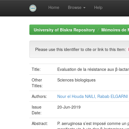
Home
Browse
Help
Skip
navigation
University of Biskra Repository
Mémoires de 
Please use this identifier to cite or link to this item:
Title:
Evaluation de la résistance aux β-lact
Other
Sciences biologiques
Titles:
Authors:
Nour el Houda NAILI, Rabab ELGARNI
Issue
20-Jun-2019
Date:
Abstract:
P. aeruginosa s’est imposé comme un pa