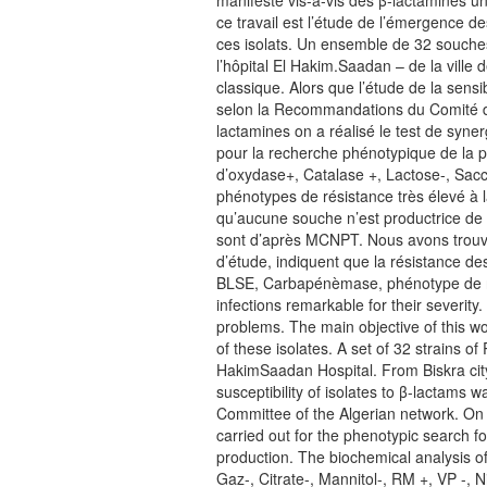
manifeste vis-à-vis des β-lactamines un
ce travail est l’étude de l’émergence d
ces isolats. Un ensemble de 32 souches
l’hôpital El Hakim.Saadan – de la ville d
classique. Alors que l’étude de la sensi
selon la Recommandations du Comité de
lactamines on a réalisé le test de syn
pour la recherche phénotypique de la p
d’oxydase+, Catalase +, Lactose-, Sacc
phénotypes de résistance très élevé à
qu’aucune souche n’est productrice d
sont d’après MCNPT. Nous avons trouvé 
d’étude, indiquent que la résistance des
BLSE, Carbapénèmase, phénotype de rés
infections remarkable for their severit
problems. The main objective of this w
of these isolates. A set of 32 strains 
HakimSaadan Hospital. From Biskra city. 
susceptibility of isolates to β-lactam
Committee of the Algerian network. On 
carried out for the phenotypic search 
production. The biochemical analysis of
Gaz-, Citrate-, Mannitol-, RM +, VP -,