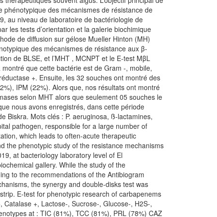
 thérapeutiques souvent aigus. L’objectif principal de
étude phénotypique des mécanismes de résistance de
9, au niveau de laboratoire de bactériologie de
par les tests d’orientation et la galerie biochimique
éthode de diffusion sur gélose Mueller Hinton (MH)
énotypique des mécanismes de résistance aux β-
uction de BLSE, et l’MHT , MCNPT et le E-test MβL
 montré que cette bactérie est de Gram -, mobile,
 réductase +. Ensuite, les 32 souches ont montré des
%), IPM (22%). Alors que, nos résultats ont montré
èmases selon MHT alors que seulement 05 souches le
que nous avons enregistrés, dans cette période
 de Biskra. Mots clés : P. aeruginosa, ß-lactamines,
al pathogen, responsible for a large number of
tation, which leads to often-acute therapeutic
and the phenotypic study of the resistance mechanisms
9, at bacteriology laboratory level of El
iochemical gallery. While the study of the
rding to the recommendations of the Antibiogram
chanisms, the synergy and double-disks test was
strip. E-test for phenotypic research of carbapenems
+, Catalase +, Lactose-, Sucrose-, Glucose-, H2S-,
 phenotypes at : TIC (81%), TCC (81%), PRL (78%) CAZ