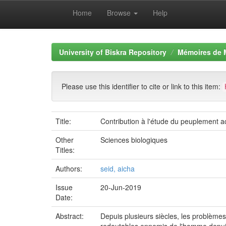
Home
Browse
Help
Skip
navigation
University of Biskra Repository
Mémoires de 
Please use this identifier to cite or link to this item:
Title:
Contribution à l'étude du peuplement ac
Other
Sciences biologiques
Titles:
Authors:
seid, aicha
Issue
20-Jun-2019
Date:
Abstract:
Depuis plusieurs siècles, les problèmes