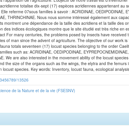
apparition de l'agriculture. L’objectif de notre travail est d’inventorier
e acridienne totalise dix-sept (17) espèces acridiennes appartenant au s
ntée. Elle referme 07sous familles à savoir : ACRIDINAE, OEDIPO
RINCHINAE. Nous nous somme intéressé également aux capacités
ts montrent une dépendance de la taille des acridiens et la taille des org
ion des indices écologiques montre que le site étudié est très riche en 
act For many centuries, the problems posed by insects have received 
of man since the advent of agriculture. The objective of our work is t
 fauna totals seventeen (17) locust species belonging to the order Caeli
 07sp families such as: ACRIDINAE, OEDIPODINAE, EYPREPOCNEMI
e also interested in the movement ability of the locust species in
nd the size of the organs such as the wings, the elytra and the femurs i
 in locust species. Key words: Inventory, locust fauna, ecological analysi
/123456789/13526
ience de la Nature et de la vie (FSESNV)