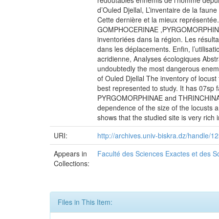
redoutables ennemis de l'homme depuis l'
d’Ouled Djellal, L’inventaire de la faun
Cette dernière et la mieux représe
GOMPHOCERINAE ,PYRGOMORPHINAE, TH
inventoriées dans la région. Les résulta
dans les déplacements. Enfin, l’utilisat
acridienne, Analyses écologiques Abstr
undoubtedly the most dangerous enemies 
of Ouled Djellal The inventory of locust
best represented to study. It has
PYRGOMORPHINAE and THRINCHINAE. We ar
dependence of the size of the locusts a
shows that the studied site is very rich
URI:
http://archives.univ-biskra.dz/handle
Appears in
Faculté des Sciences Exactes et des Sc
Collections:
Files in This Item: