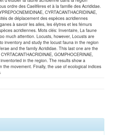
 et d’étudier la faune acridienne dans la région
ous ordre des Caelifères et à la famille des Acrididae.
DINAE, EYPREPOCNEMIDINAE, CYRTACANTHACRIDINAE,
 de déplacement des espèces acridiennes
anes à savoir les ailes, les élytres et les fémurs
espèces acridiennes. Mots clés: Inventaire, La faune
too much attention. Locusts, however, Locusts are
o inventory and study the locust fauna in the region
ferae and the family Acrididae. This last one are the
DINAE, CYRTACANTHACRIDINAE, GOMPHOCERINAE,
ventoried in the region. The results show a
n the movement. Finally, the use of ecological indices
s