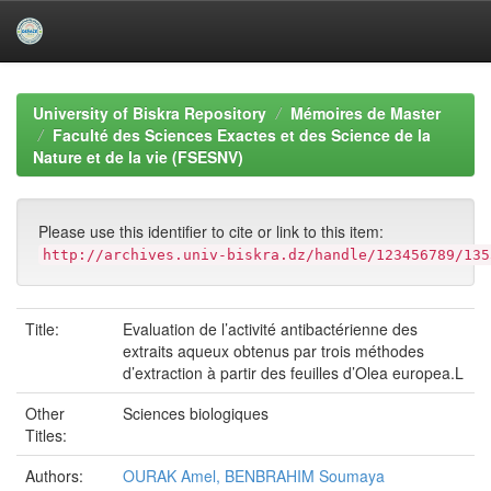
Skip
navigation
University of Biskra Repository
Mémoires de Master
Faculté des Sciences Exactes et des Science de la
Nature et de la vie (FSESNV)
Please use this identifier to cite or link to this item:
http://archives.univ-biskra.dz/handle/123456789/135
Title:
Evaluation de l’activité antibactérienne des
extraits aqueux obtenus par trois méthodes
d’extraction à partir des feuilles d’Olea europea.L
Other
Sciences biologiques
Titles:
Authors:
OURAK Amel, BENBRAHIM Soumaya