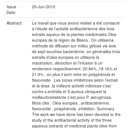
Issue
20-Jun-2019
Date:
Abstract:
Le travail que nous avons réalisé a été consacré
à l‘étude de l‘activité antibactérienne des trois
extraits aqueux de la plantes médicinales Olea
europea de la région de Biskra.. On utilisema
méthode de diffusion sur milieu gélosé vis-àvis
de sept souches bacteriénne .on généralles trois
extraits d’olea europea on utilisons la
macération, décoction et l’infusion à un
rendement respectivement :20.84% ,18.16% et
21.9% . en plus il sont riche en polyphénols et
flavonoide . Les zones inhibitrices selon l’extrait
et la dose ,la milleure activité inibtrices c’est
contre s.entiridis et S.aureus cliniqueet la
meilleurbrésistente c’est pour P. aeruginosa.
Mots clés : Olea europea , antibactérienne,
flavonoïde , polyphénole ,inhibition. Summary
The work we have done has been devoted to the
study of the antibacterial activity of the three
aqueous extracts of medicinal plants olive from